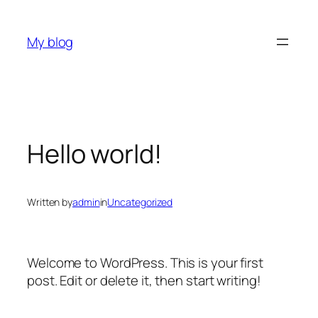
Skip
to
My blog
content
Hello world!
Written by
admin
in
Uncategorized
Welcome to WordPress. This is your first
post. Edit or delete it, then start writing!